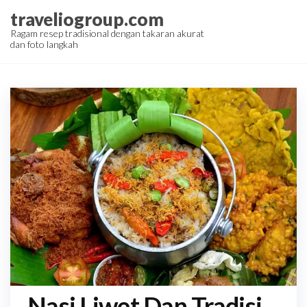
Skip
traveliogroup.com
to
Ragam resep tradisional dengan takaran akurat
dan foto langkah
the
content
Nasi Liwet Dan Tradisi