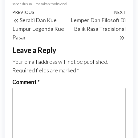
sabah dusun
masakan tradisional
Post
Previous
PREVIOUS
NEXT
Next
Serabi Dan Kue
Lemper Dan Filosofi Di
navigation
Post
Post
Lumpur Legenda Kue
Balik Rasa Tradisional
Pasar
Leave a Reply
Your email address will not be published.
Required fields are marked
*
Comment
*