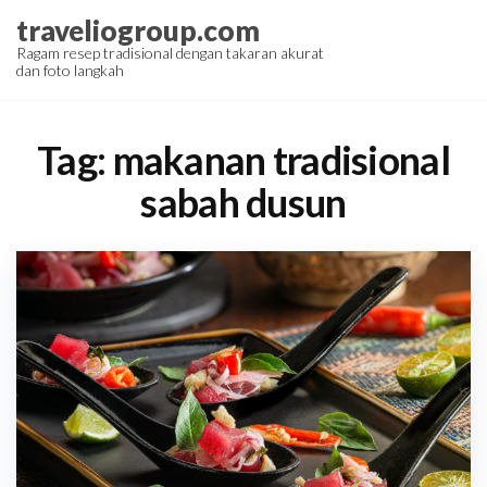
Skip
traveliogroup.com
to
Ragam resep tradisional dengan takaran akurat
dan foto langkah
the
content
Tag:
makanan tradisional
sabah dusun