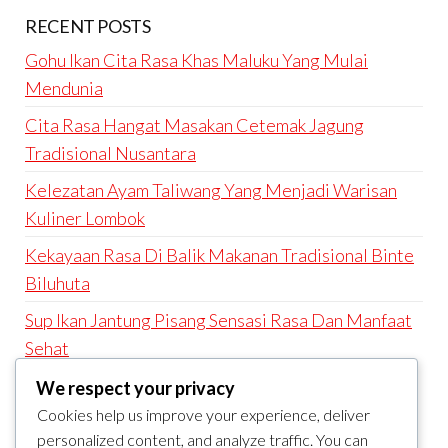
RECENT POSTS
Gohu Ikan Cita Rasa Khas Maluku Yang Mulai
Mendunia
Cita Rasa Hangat Masakan Cetemak Jagung
Tradisional Nusantara
Kelezatan Ayam Taliwang Yang Menjadi Warisan
Kuliner Lombok
Kekayaan Rasa Di Balik Makanan Tradisional Binte
Biluhuta
Sup Ikan Jantung Pisang Sensasi Rasa Dan Manfaat
Sehat
We respect your privacy
RECENT COMMENTS
Cookies help us improve your experience, deliver
A WordPress Commenter
on
Hello world!
personalized content, and analyze traffic. You can