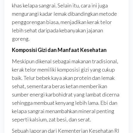
khas kelapa sangrai. Selain itu, cara ini juga
mengurangi kadar lemak dibandingkan metode
penggorengan biasa, menjadikan kerak telor
lebih sehat daripada kebanyakan jajanan
goreng.
Komposisi Gizi dan Manfaat Kesehatan
Meskipun dikenal sebagai makanan tradisional,
kerak telor memiliki komposisi gizi yang cukup
baik. Telur bebek kaya akan protein dan lemak
sehat, sementara beras ketan memberikan
sumber energi karbohidrat yang lambat dicerna
sehingga membuat kenyang lebih lama. Ebi dan
kelapa sangrai menambahkan mineral penting
seperti kalsium, zat besi, dan serat.
Sebuah laporan dari Kementerian Kesehatan RI