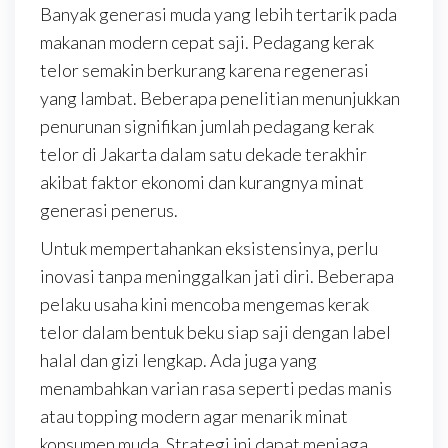
Banyak generasi muda yang lebih tertarik pada
makanan modern cepat saji. Pedagang kerak
telor semakin berkurang karena regenerasi
yang lambat. Beberapa penelitian menunjukkan
penurunan signifikan jumlah pedagang kerak
telor di Jakarta dalam satu dekade terakhir
akibat faktor ekonomi dan kurangnya minat
generasi penerus.
Untuk mempertahankan eksistensinya, perlu
inovasi tanpa meninggalkan jati diri. Beberapa
pelaku usaha kini mencoba mengemas kerak
telor dalam bentuk beku siap saji dengan label
halal dan gizi lengkap. Ada juga yang
menambahkan varian rasa seperti pedas manis
atau topping modern agar menarik minat
konsumen muda. Strategi ini dapat menjaga