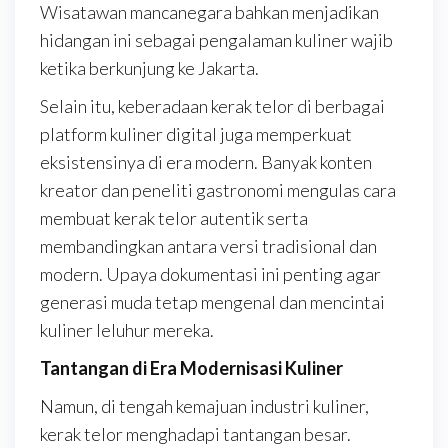
Wisatawan mancanegara bahkan menjadikan
hidangan ini sebagai pengalaman kuliner wajib
ketika berkunjung ke Jakarta.
Selain itu, keberadaan kerak telor di berbagai
platform kuliner digital juga memperkuat
eksistensinya di era modern. Banyak konten
kreator dan peneliti gastronomi mengulas cara
membuat kerak telor autentik serta
membandingkan antara versi tradisional dan
modern. Upaya dokumentasi ini penting agar
generasi muda tetap mengenal dan mencintai
kuliner leluhur mereka.
Tantangan di Era Modernisasi Kuliner
Namun, di tengah kemajuan industri kuliner,
kerak telor menghadapi tantangan besar.