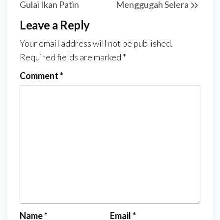
Gulai Ikan Patin
Menggugah Selera
Leave a Reply
Your email address will not be published.
Required fields are marked
*
Comment
*
Name
*
Email
*