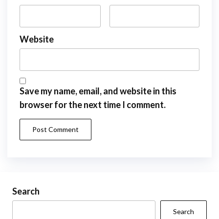
Website
Save my name, email, and website in this
browser for the next time I comment.
Search
Search