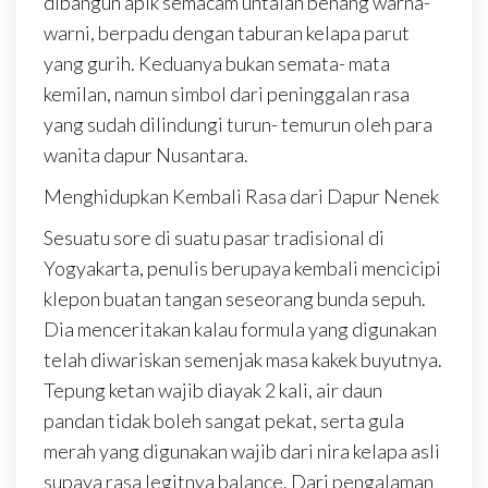
dibangun apik semacam untaian benang warna-
warni, berpadu dengan taburan kelapa parut
yang gurih. Keduanya bukan semata- mata
kemilan, namun simbol dari peninggalan rasa
yang sudah dilindungi turun- temurun oleh para
wanita dapur Nusantara.
Menghidupkan Kembali Rasa dari Dapur Nenek
Sesuatu sore di suatu pasar tradisional di
Yogyakarta, penulis berupaya kembali mencicipi
klepon buatan tangan seseorang bunda sepuh.
Dia menceritakan kalau formula yang digunakan
telah diwariskan semenjak masa kakek buyutnya.
Tepung ketan wajib diayak 2 kali, air daun
pandan tidak boleh sangat pekat, serta gula
merah yang digunakan wajib dari nira kelapa asli
supaya rasa legitnya balance. Dari pengalaman