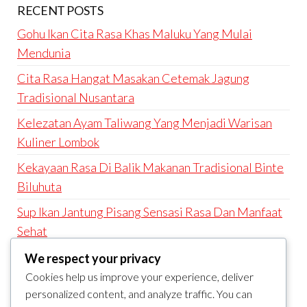
RECENT POSTS
Gohu Ikan Cita Rasa Khas Maluku Yang Mulai
Mendunia
Cita Rasa Hangat Masakan Cetemak Jagung
Tradisional Nusantara
Kelezatan Ayam Taliwang Yang Menjadi Warisan
Kuliner Lombok
Kekayaan Rasa Di Balik Makanan Tradisional Binte
Biluhuta
Sup Ikan Jantung Pisang Sensasi Rasa Dan Manfaat
Sehat
We respect your privacy
RECENT COMMENTS
Cookies help us improve your experience, deliver
A WordPress Commenter
on
Hello world!
personalized content, and analyze traffic. You can