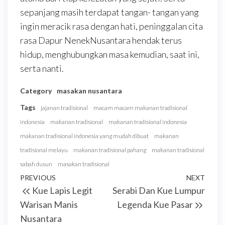
sepanjang masih terdapat tangan- tangan yang
ingin meracik rasa dengan hati, peninggalan cita
rasa Dapur NenekNusantara hendak terus
hidup, menghubungkan masa kemudian, saat ini,
serta nanti.
Category
masakan nusantara
Tags
jajanan tradisional
macam macam makanan tradisional
indonesia
makanan tradisional
makanan tradisional indonesia
makanan tradisional indonesia yang mudah dibuat
makanan
tradisional melayu
makanan tradisional pahang
makanan tradisional
sabah dusun
masakan tradisional
Post
Previous
PREVIOUS
NEXT
Next
Kue Lapis Legit
Serabi Dan Kue Lumpur
navigation
Post
Post
Warisan Manis
Legenda Kue Pasar
Nusantara