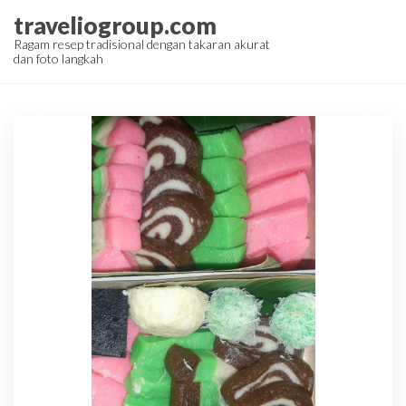
Skip
traveliogroup.com
to
Ragam resep tradisional dengan takaran akurat
dan foto langkah
the
content