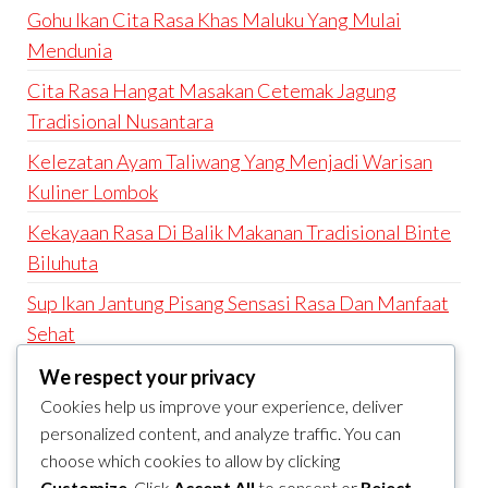
Gohu Ikan Cita Rasa Khas Maluku Yang Mulai
Mendunia
Cita Rasa Hangat Masakan Cetemak Jagung
Tradisional Nusantara
Kelezatan Ayam Taliwang Yang Menjadi Warisan
Kuliner Lombok
Kekayaan Rasa Di Balik Makanan Tradisional Binte
Biluhuta
Sup Ikan Jantung Pisang Sensasi Rasa Dan Manfaat
Sehat
We respect your privacy
RECENT COMMENTS
Cookies help us improve your experience, deliver
A WordPress Commenter
on
Hello world!
personalized content, and analyze traffic. You can
choose which cookies to allow by clicking
ARCHIVES
Customize
. Click
Accept All
to consent or
Reject