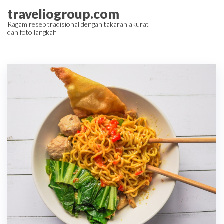
Skip
traveliogroup.com
to
Ragam resep tradisional dengan takaran akurat
dan foto langkah
the
content