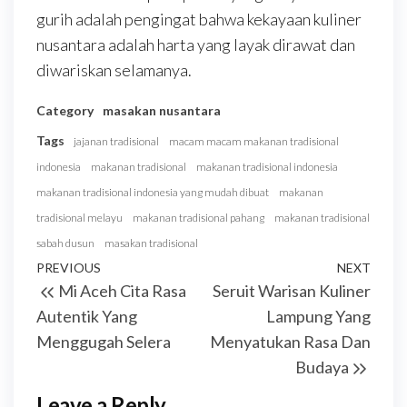
gurih adalah pengingat bahwa kekayaan kuliner
nusantara adalah harta yang layak dirawat dan
diwariskan selamanya.
Category
masakan nusantara
Tags
jajanan tradisional
macam macam makanan tradisional
indonesia
makanan tradisional
makanan tradisional indonesia
makanan tradisional indonesia yang mudah dibuat
makanan
tradisional melayu
makanan tradisional pahang
makanan tradisional
sabah dusun
masakan tradisional
Post
Previous
PREVIOUS
NEXT
Next
Mi Aceh Cita Rasa
Seruit Warisan Kuliner
navigation
Post
Post
Autentik Yang
Lampung Yang
Menggugah Selera
Menyatukan Rasa Dan
Budaya
Leave a Reply