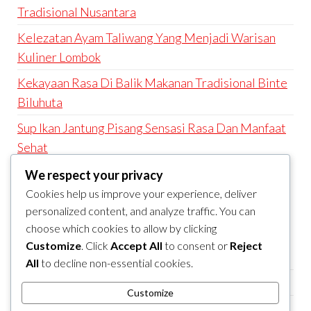
Tradisional Nusantara
Kelezatan Ayam Taliwang Yang Menjadi Warisan
Kuliner Lombok
Kekayaan Rasa Di Balik Makanan Tradisional Binte
Biluhuta
Sup Ikan Jantung Pisang Sensasi Rasa Dan Manfaat
Sehat
We respect your privacy
RECENT COMMENTS
Cookies help us improve your experience, deliver
A WordPress Commenter
on
Hello world!
personalized content, and analyze traffic. You can
choose which cookies to allow by clicking
ARCHIVES
Customize
. Click
Accept All
to consent or
Reject
November 2025
All
to decline non-essential cookies.
October 2025
Customize
September 2025