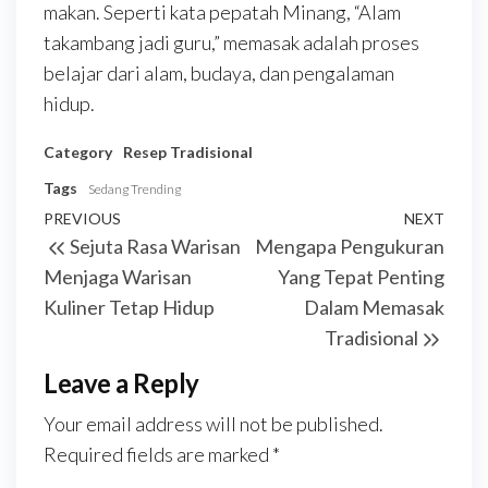
makan. Seperti kata pepatah Minang, “Alam
takambang jadi guru,” memasak adalah proses
belajar dari alam, budaya, dan pengalaman
hidup.
Category
Resep Tradisional
Tags
Sedang Trending
Post
Previous
PREVIOUS
NEXT
Next
Sejuta Rasa Warisan
Mengapa Pengukuran
navigation
Post
Post
Menjaga Warisan
Yang Tepat Penting
Kuliner Tetap Hidup
Dalam Memasak
Tradisional
Leave a Reply
Your email address will not be published.
Required fields are marked
*