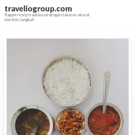
Skip
traveliogroup.com
to
Ragam resep tradisional dengan takaran akurat
dan foto langkah
the
content