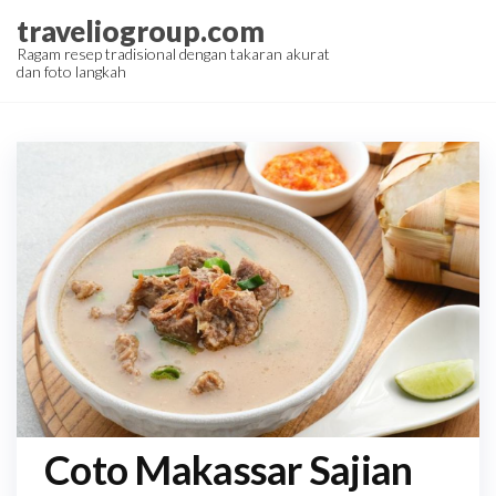
Skip
traveliogroup.com
to
Ragam resep tradisional dengan takaran akurat
dan foto langkah
the
content
Coto Makassar Sajian