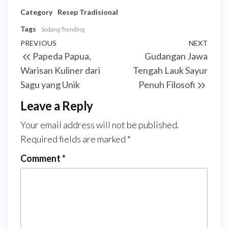
Category
Resep Tradisional
Tags
Sedang Trending
Post
Previous
PREVIOUS
NEXT
Next
Papeda Papua,
Gudangan Jawa
navigation
Post
Post
Warisan Kuliner dari
Tengah Lauk Sayur
Sagu yang Unik
Penuh Filosofi
Leave a Reply
Your email address will not be published.
Required fields are marked
*
Comment
*