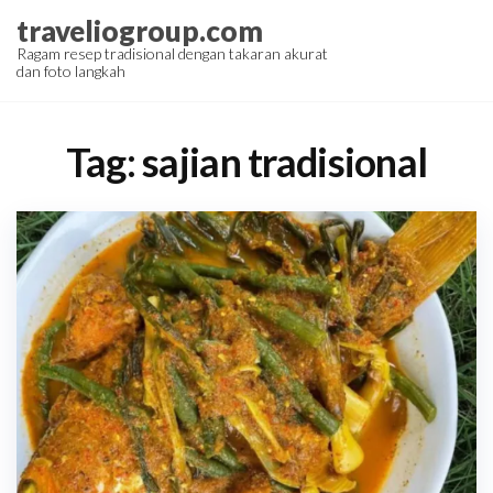
Skip
traveliogroup.com
to
Ragam resep tradisional dengan takaran akurat
dan foto langkah
the
content
Tag:
sajian tradisional