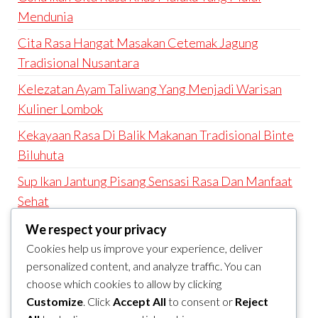
Mendunia
Cita Rasa Hangat Masakan Cetemak Jagung
Tradisional Nusantara
Kelezatan Ayam Taliwang Yang Menjadi Warisan
Kuliner Lombok
Kekayaan Rasa Di Balik Makanan Tradisional Binte
Biluhuta
Sup Ikan Jantung Pisang Sensasi Rasa Dan Manfaat
Sehat
We respect your privacy
RECENT COMMENTS
Cookies help us improve your experience, deliver
A WordPress Commenter
on
Hello world!
personalized content, and analyze traffic. You can
choose which cookies to allow by clicking
ARCHIVES
Customize
. Click
Accept All
to consent or
Reject
November 2025