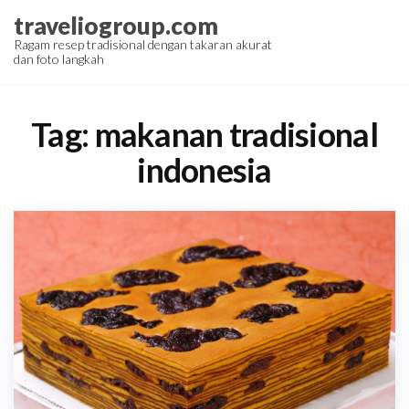
Skip
traveliogroup.com
to
Ragam resep tradisional dengan takaran akurat
dan foto langkah
the
content
Tag:
makanan tradisional
indonesia