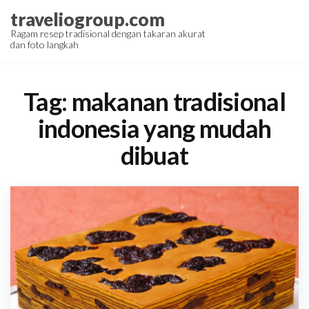
Skip
traveliogroup.com
to
Ragam resep tradisional dengan takaran akurat
dan foto langkah
the
content
Tag:
makanan tradisional
indonesia yang mudah
dibuat